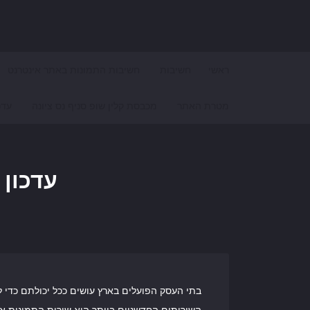
Search for:
ראשי
חשיבות
חשיבות התמונות באתר אינטרנט
מטרת האתר
מכבסת קלין שופ סניף נס ציונה
עדכ
עדכון 
בתי העסק הפועלים בארץ עושים ככל יכולתם כדי ל