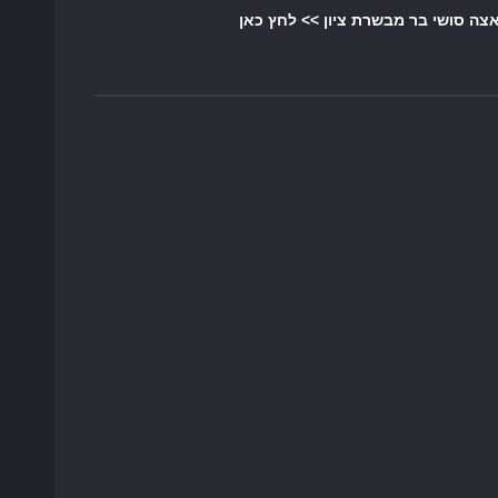
אצה סושי בר מבשרת ציון >> לחץ כאן