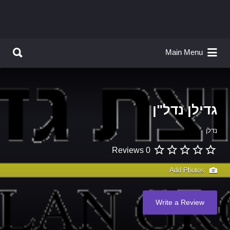
Search for:
Search for:
Main Menu
גדילן נדל"ן
נדלן
0 Reviews
Add Photos
Write a Review