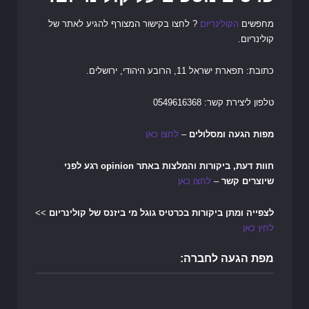
מחפשים
הקולינריום
? לחצו בקישור המצורף להגיע לאתר של
קולינריום.
כתובת: תפארת ישראל 11, הרובע היהודי, ירושלים.
טלפון ליצירת קשר: 0549616368
מפות הגעה ומסלולים
–
לחצו כאן
חוות דעת, ביקורות והמלצות באתר opinion רגע לפני
שיוצרים קשר
–
לחצו כאן
לצפייה ומתן ביקורות בכרטיס גוגל מי ביזנס של קולינריום
>>
לחץ כאן
מפת הגעה לחברה: