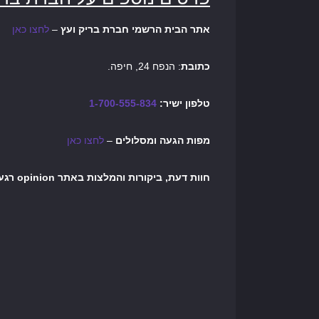
אתר הבית הרשמי
חברת בריק ועץ
–
לחצו כאן
כתובת
: הנפח 24, חיפה.
טלפון ישיר:
1-700-555-834
מפות הגעה ומסלולים
–
לחצו כאן
חוות דעת, ביקורות והמלצות באתר opinion רגע לפני שיוצרים קשר