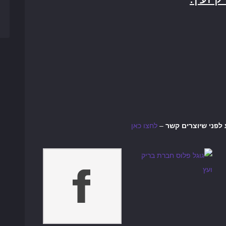
–
לחצו כאן