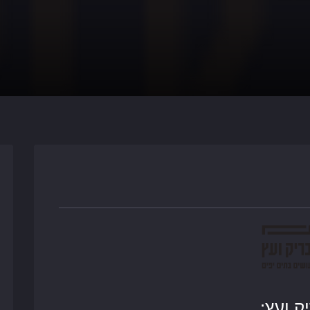
 ועץ: