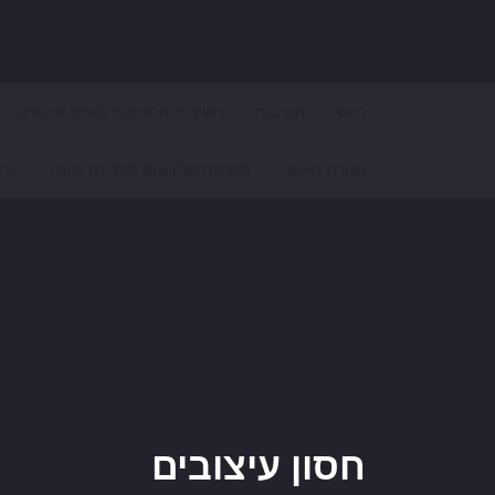
Search for:
ראשי
חשיבות
חשיבות התמונות באתר אינטרנט
מטרת האתר
מכבסת קלין שופ סניף נס ציונה
עדכ
חסון עיצובים