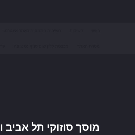
Search for:
ראשי
חשיבות
חשיבות התמונות באתר אינטרנט
מטרת האתר
מכבסת קלין שופ סניף נס ציונה
עדכ
מוסך סוזוקי תל אביב ו