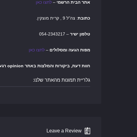
אתר הבית הרשמי
–
לחצו כאן
כתובת
: צה"ל 9 , קרית מוצקין.
טלפון ישיר
– 054-2343217
מפות הגעה ומסלולים
–
לחצו כאן
חוות דעת, ביקורות והמלצות באתר opinion רגע לפני שיוצרים קשר
גלריית תמונות מהאתר שלנו:
Leave a Review